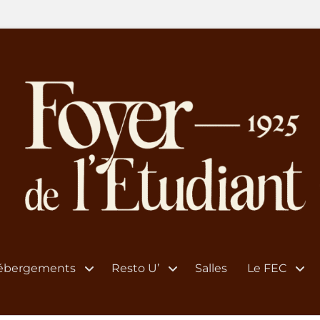
ébergements
Resto U’
Salles
Le FEC