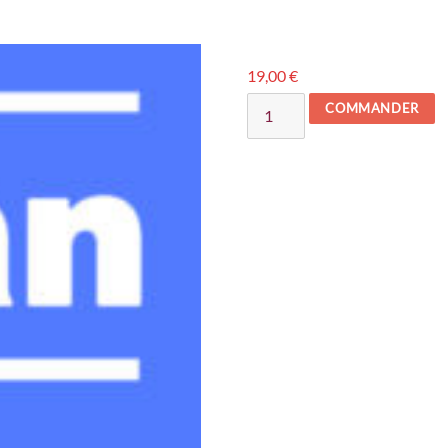
19,00
€
quantité
COMMANDER
de
Revue
Élan
2025