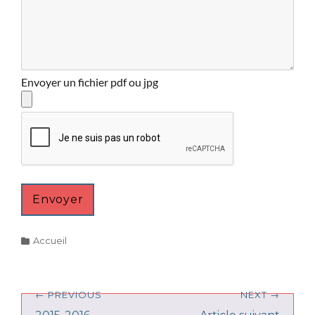
Envoyer un fichier pdf ou jpg
Categories
Accueil
Navigation
← PREVIOUS
NEXT →
de
Previous
Next