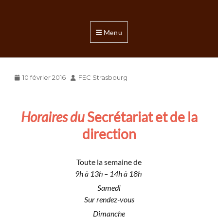
FEC
Strasbourg
Menu
Foyer
de
l'Etudiant
Catholique
Posted
Author
10 février 2016
FEC Strasbourg
on
Horaires du
Secrétariat et de la
direction
Toute la semaine de
9h à 13h – 14h à 18h
Samedi
Sur rendez-vous
Dimanche