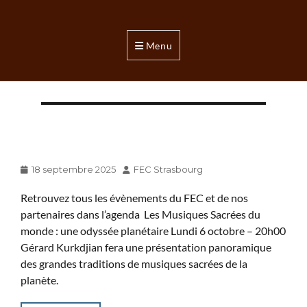
FEC
Strasbourg
Menu
Foyer
de
l'Etudiant
Catholique
Posted
Author
18 septembre 2025
FEC Strasbourg
on
Retrouvez tous les évènements du FEC et de nos
partenaires dans l’agenda Les Musiques Sacrées du
monde : une odyssée planétaire Lundi 6 octobre – 20h00
Gérard Kurkdjian fera une présentation panoramique
des grandes traditions de musiques sacrées de la
planète.